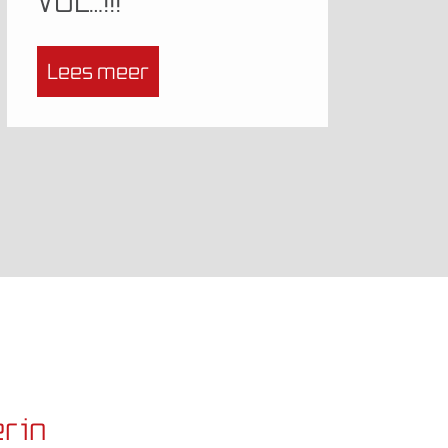
VOL…!!!
Lees meer
r in