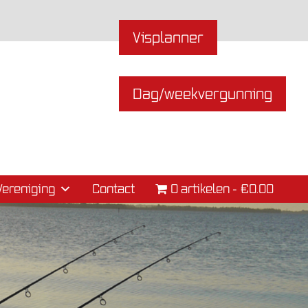
Visplanner
Dag/weekvergunning
Vereniging
Contact
0 artikelen
€0.00