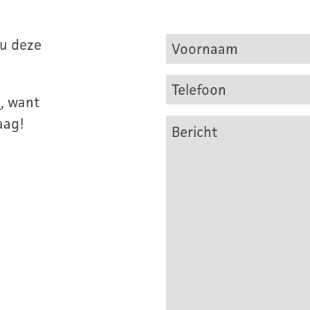
 u deze
Voornaam
Telefoon
n
, want
aag!
Bericht